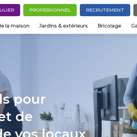
ULIER
PROFESSIONNEL
RECRUTEMENT
de la maison
Jardins & extérieurs
Bricolage
Ga
ls pour
et de
de vos locaux