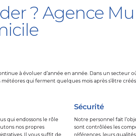
ider ? Agence Mult
icile
 continue à évoluer d’année en année. Dans un secteur où
 météores qui ferment quelques mois après s’être créés,
Sécurité
ous qui endossons le rôle
Notre personnel fait l’o
rutons nos propres
sont contrôlées les compé
tratives. Il vous suffit de
références, leurs qualités