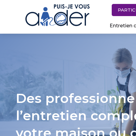
Skip
PARTIC
to
content
Entretien 
Des professionne
l’entretien compl
votre maison ou 